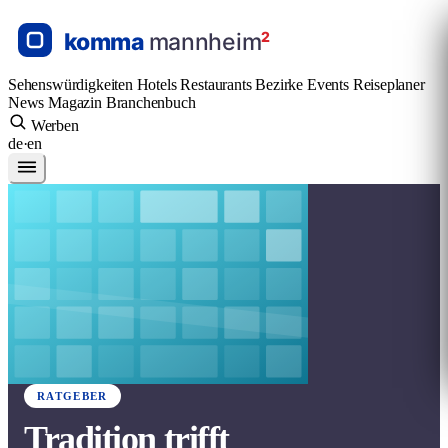
Sehenswürdigkeiten
Hotels
Restaurants
Bezirke
Events
Reiseplaner
News
Magazin
Branchenbuch
Werben
de
·
en
RATGEBER
Tradition trifft