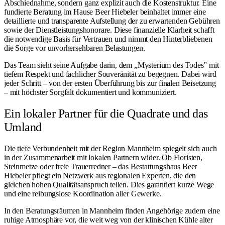
Abschiednahme, sondern ganz explizit auch die Kostenstruktur. Eine
fundierte Beratung im Hause Beer Hiebeler beinhaltet immer eine
detaillierte und transparente Aufstellung der zu erwartenden Gebühren
sowie der Dienstleistungshonorare. Diese finanzielle Klarheit schafft
die notwendige Basis für Vertrauen und nimmt den Hinterbliebenen
die Sorge vor unvorhersehbaren Belastungen.
Das Team sieht seine Aufgabe darin, dem „Mysterium des Todes” mit
tiefem Respekt und fachlicher Souveränität zu begegnen. Dabei wird
jeder Schritt – von der ersten Überführung bis zur finalen Beisetzung
– mit höchster Sorgfalt dokumentiert und kommuniziert.
Ein lokaler Partner für die Quadrate und das
Umland
Die tiefe Verbundenheit mit der Region Mannheim spiegelt sich auch
in der Zusammenarbeit mit lokalen Partnern wider. Ob Floristen,
Steinmetze oder freie Trauerredner – das Bestattungshaus Beer
Hiebeler pflegt ein Netzwerk aus regionalen Experten, die den
gleichen hohen Qualitätsanspruch teilen. Dies garantiert kurze Wege
und eine reibungslose Koordination aller Gewerke.
In den Beratungsräumen in Mannheim finden Angehörige zudem eine
ruhige Atmosphäre vor, die weit weg von der klinischen Kühle alter