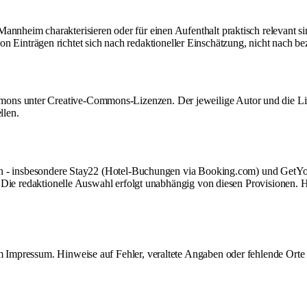
Mannheim charakterisieren oder für einen Aufenthalt praktisch relevant s
nträgen richtet sich nach redaktioneller Einschätzung, nicht nach beza
mons unter Creative-Commons-Lizenzen. Der jeweilige Autor und die L
llen.
haften - insbesondere Stay22 (Hotel-Buchungen via Booking.com) und Get
ts. Die redaktionelle Auswahl erfolgt unabhängig von diesen Provisionen. 
im
Impressum
. Hinweise auf Fehler, veraltete Angaben oder fehlende Ort