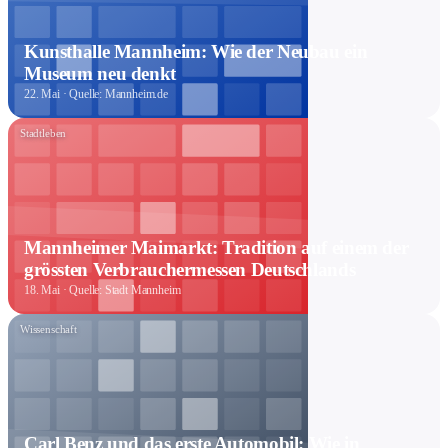
Kunsthalle Mannheim: Wie der Neubau ein
Museum neu denkt
22. Mai
· Quelle: Mannheim.de
Stadtleben
Mannheimer Maimarkt: Tradition auf einem der
grössten Verbrauchermessen Deutschlands
18. Mai
· Quelle: Stadt Mannheim
Wissenschaft
Carl Benz und das erste Automobil: Wie in