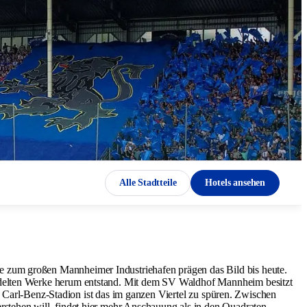
Alle Stadtteile
Hotels ansehen
e zum großen Mannheimer Industriehafen prägen das Bild bis heute.
iedelten Werke herum entstand. Mit dem SV Waldhof Mannheim besitzt
im Carl-Benz-Stadion ist das im ganzen Viertel zu spüren. Zwischen
stehen will, findet hier mehr Anschauung als in den Quadraten.