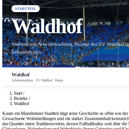
STADTTEIL
Waldhof
Stadtteil mit Arbeitertradition, Heimat des SV Waldhof
Industriehafen.
Waldhof
Arbeitertradition · SV Waldhof · Hafen
Start
/
Bezirke
/
Waldhof
Kaum ein Mannheimer Stadtteil trägt seine Geschichte so offen wie d
Gewachsene Wohnsiedlungen und ein starker Zusammenhalt kennzeichnen
das Quartier einen Traditionsverein, dessen Fußballkultur weit über die
Gleisanlagen, Hafenbecken und Wohnblocks liegen Grünzüge und Kleingär