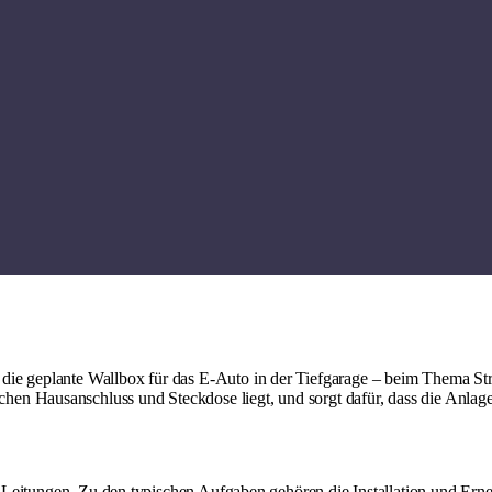
ie geplante Wallbox für das E-Auto in der Tiefgarage – beim Thema Stro
hen Hausanschluss und Steckdose liegt, und sorgt dafür, dass die Anlage
von Leitungen. Zu den typischen Aufgaben gehören die Installation und E