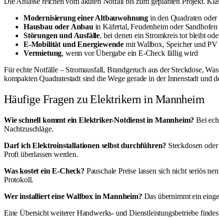
Die Anlässe reichen vom akuten Notfall bis zum geplanten Projekt. Klas
Modernisierung einer Altbauwohnung
in den Quadraten oder 
Hausbau oder Anbau
in Käfertal, Feudenheim oder Sandhofen m
Störungen und Ausfälle
, bei denen ein Stromkreis tot bleibt od
E-Mobilität und Energiewende
mit Wallbox, Speicher und PV
Vermietung
, wenn vor Übergabe ein E-Check fällig wird
Für echte Notfälle – Stromausfall, Brandgeruch aus der Steckdose, Wa
kompakten Quadratestadt sind die Wege gerade in der Innenstadt und d
Häufige Fragen zu Elektrikern in Mannheim
Wie schnell kommt ein Elektriker-Notdienst in Mannheim?
Bei ech
Nachtzuschläge.
Darf ich Elektroinstallationen selbst durchführen?
Steckdosen oder f
Profi überlassen werden.
Was kostet ein E-Check?
Pauschale Preise lassen sich nicht seriös n
Protokoll.
Wer installiert eine Wallbox in Mannheim?
Das übernimmt ein einget
Eine Übersicht weiterer Handwerks- und Dienstleistungsbetriebe finde