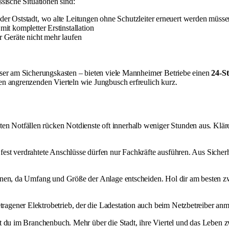
sische Situationen sind:
der Oststadt, wo alte Leitungen ohne Schutzleiter erneuert werden müsse
it kompletter Erstinstallation
er Geräte nicht mehr laufen
sser am Sicherungskasten – bieten viele Mannheimer Betriebe einen
24-S
en angrenzenden Vierteln wie Jungbusch erfreulich kurz.
ten Notfällen rücken Notdienste oft innerhalb weniger Stunden aus. Kl
est verdrahtete Anschlüsse dürfen nur Fachkräfte ausführen. Aus Sicherh
ennen, da Umfang und Größe der Anlage entscheiden. Hol dir am besten z
ragener Elektrobetrieb, der die Ladestation auch beim Netzbetreiber anme
st du im
Branchenbuch
. Mehr über die Stadt, ihre Viertel und das Leben