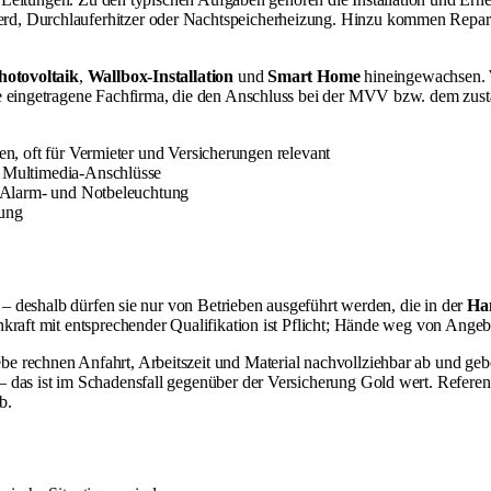
rd, Durchlauferhitzer oder Nachtspeicherheizung. Hinzu kommen Repara
hotovoltaik
,
Wallbox-Installation
und
Smart Home
hineingewachsen. 
ne eingetragene Fachfirma, die den Anschluss bei der MVV bzw. dem zus
, oft für Vermieter und Versicherungen relevant
 Multimedia-Anschlüsse
 Alarm- und Notbeleuchtung
ung
n – deshalb dürfen sie nur von Betrieben ausgeführt werden, die in der
Ha
hkraft mit entsprechender Qualifikation ist Pflicht; Hände weg von Ang
iebe rechnen Anfahrt, Arbeitszeit und Material nachvollziehbar ab und ge
 – das ist im Schadensfall gegenüber der Versicherung Gold wert. Refe
b.