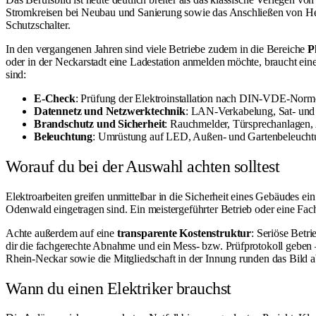
Stromkreisen bei Neubau und Sanierung sowie das Anschließen von He
Schutzschalter.
In den vergangenen Jahren sind viele Betriebe zudem in die Bereiche
P
oder in der Neckarstadt eine Ladestation anmelden möchte, braucht ei
sind:
E-Check
: Prüfung der Elektroinstallation nach DIN-VDE-Normen
Datennetz und Netzwerktechnik
: LAN-Verkabelung, Sat- und
Brandschutz und Sicherheit
: Rauchmelder, Türsprechanlagen,
Beleuchtung
: Umrüstung auf LED, Außen- und Gartenbeleucht
Worauf du bei der Auswahl achten solltest
Elektroarbeiten greifen unmittelbar in die Sicherheit eines Gebäudes ei
Odenwald eingetragen sind. Ein meistergeführter Betrieb oder eine Fac
Achte außerdem auf eine
transparente Kostenstruktur
: Seriöse Betr
dir die fachgerechte Abnahme und ein Mess- bzw. Prüfprotokoll geben
Rhein-Neckar sowie die Mitgliedschaft in der Innung runden das Bild a
Wann du einen Elektriker brauchst