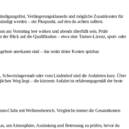
ündigungsfrist, Verlängerungsklauseln und mögliche Zusatzkosten für
ndigt werden – ein Pluspunkt, auf den du achten solltest.
kann am Vormittag leer wirken und abends überfüllt sein. Prüfe
er Blick auf die Qualifikation – etwa eine Trainer-Lizenz, sport- oder
ebote anerkannt sind – das senkt deine Kosten spürbar.
h, Schwetzingerstadt oder vom Lindenhof sind die Anfahrten kurz. Über
ichen Weg liegt – die kürzeste Anfahrt ist erfahrungsgemäß der beste
emium-Clubs mit Wellnessbereich. Vergleiche immer die Gesamtkosten
 das, um Atmosphäre, Auslastung und Betreuung zu prüfen, bevor du