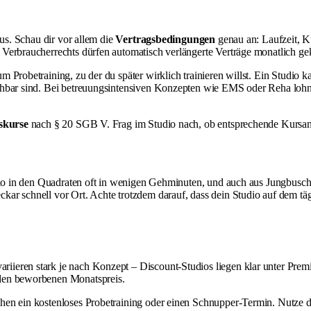
aus. Schau dir vor allem die
Vertragsbedingungen
genau an: Laufzeit, K
Verbraucherrechts dürfen automatisch verlängerte Verträge monatlich gekü
m Probetraining, zu der du später wirklich trainieren willst. Ein Studio 
hbar sind. Bei betreuungsintensiven Konzepten wie EMS oder Reha lohnt d
skurse
nach § 20 SGB V. Frag im Studio nach, ob entsprechende Kursang
udio in den Quadraten oft in wenigen Gehminuten, und auch aus Jungbusc
ar schnell vor Ort. Achte trotzdem darauf, dass dein Studio auf dem tägl
ariieren stark je nach Konzept – Discount-Studios liegen klar unter Pr
 den beworbenen Monatspreis.
chen ein kostenloses Probetraining oder einen Schnupper-Termin. Nutze