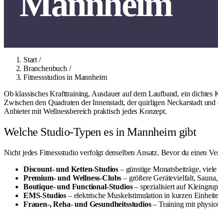
Mannheim
Start
/
Branchenbuch
/
Fitnessstudios in Mannheim
Ob klassisches Krafttraining, Ausdauer auf dem Laufband, ein dichtes
Zwischen den Quadraten der Innenstadt, der quirligen Neckarstadt und
Anbieter mit Wellnessbereich praktisch jedes Konzept.
Welche Studio-Typen es in Mannheim gibt
Nicht jedes Fitnessstudio verfolgt denselben Ansatz. Bevor du einen Vert
Discount- und Ketten-Studios
– günstige Monatsbeiträge, viele 
Premium- und Wellness-Clubs
– größere Gerätevielfalt, Saun
Boutique- und Functional-Studios
– spezialisiert auf Kleingru
EMS-Studios
– elektrische Muskelstimulation in kurzen Einheit
Frauen-, Reha- und Gesundheitsstudios
– Training mit physiot