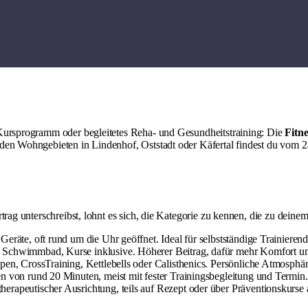
 Kursprogramm oder begleitetes Reha- und Gesundheitstraining: Die
Fitn
 den Wohngebieten in Lindenhof, Oststadt oder Käfertal findest du vom 
rag unterschreibst, lohnt es sich, die Kategorie zu kennen, die zu deinem 
Geräte, oft rund um die Uhr geöffnet. Ideal für selbstständige Trainiere
a, Schwimmbad, Kurse inklusive. Höherer Beitrag, dafür mehr Komfort un
ppen, CrossTraining, Kettlebells oder Calisthenics. Persönliche Atmosphär
en von rund 20 Minuten, meist mit fester Trainingsbegleitung und Termin.
herapeutischer Ausrichtung, teils auf Rezept oder über Präventionskurse