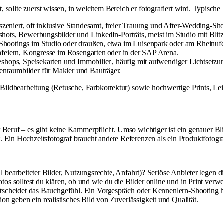
t, sollte zuerst wissen, in welchem Bereich er fotografiert wird. Typische
nszeniert, oft inklusive Standesamt, freier Trauung und After-Wedding-Sh
hots, Bewerbungsbilder und LinkedIn-Porträts, meist im Studio mit Blitzl
Shootings im Studio oder draußen, etwa im Luisenpark oder am Rheinufe
nfeiern, Kongresse im Rosengarten oder in der SAP Arena.
eshops, Speisekarten und Immobilien, häufig mit aufwendiger Lichtsetzu
nraumbilder für Makler und Bauträger.
le Bildbearbeitung (Retusche, Farbkorrektur) sowie hochwertige Prints, L
 Beruf – es gibt keine Kammerpflicht. Umso wichtiger ist ein genauer Bl
. Ein Hochzeitsfotograf braucht andere Referenzen als ein Produktfotogra
 bearbeiteter Bilder, Nutzungsrechte, Anfahrt)? Seriöse Anbieter legen di
os solltest du klären, ob und wie du die Bilder online und in Print verwe
tscheidet das Bauchgefühl. Ein Vorgespräch oder Kennenlern-Shooting hi
 geben ein realistisches Bild von Zuverlässigkeit und Qualität.