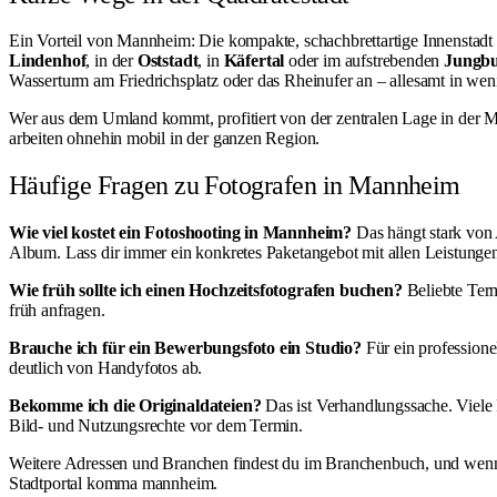
Ein Vorteil von Mannheim: Die kompakte, schachbrettartige Innenstadt 
Lindenhof
, in der
Oststadt
, in
Käfertal
oder im aufstrebenden
Jungb
Wasserturm am Friedrichsplatz oder das Rheinufer an – allesamt in wen
Wer aus dem Umland kommt, profitiert von der zentralen Lage in der 
arbeiten ohnehin mobil in der ganzen Region.
Häufige Fragen zu Fotografen in Mannheim
Wie viel kostet ein Fotoshooting in Mannheim?
Das hängt stark von 
Album. Lass dir immer ein konkretes Paketangebot mit allen Leistungen 
Wie früh sollte ich einen Hochzeitsfotografen buchen?
Beliebte Termi
früh anfragen.
Brauche ich für ein Bewerbungsfoto ein Studio?
Für ein professione
deutlich von Handyfotos ab.
Bekomme ich die Originaldateien?
Das ist Verhandlungssache. Viele
Bild- und Nutzungsrechte vor dem Termin.
Weitere Adressen und Branchen findest du im
Branchenbuch
, und wenn
Stadtportal
komma mannheim
.