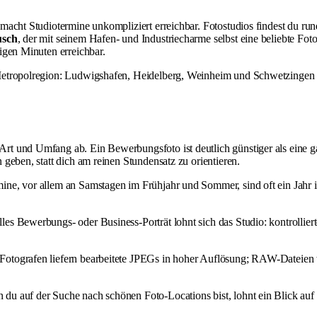
macht Studiotermine unkompliziert erreichbar. Fotostudios findest du run
usch
, der mit seinem Hafen- und Industriecharme selbst eine beliebte Fot
igen Minuten erreichbar.
Metropolregion: Ludwigshafen, Heidelberg, Weinheim und Schwetzingen si
Art und Umfang ab. Ein Bewerbungsfoto ist deutlich günstiger als eine 
geben, statt dich am reinen Stundensatz zu orientieren.
ne, vor allem an Samstagen im Frühjahr und Sommer, sind oft ein Jahr im V
lles Bewerbungs- oder Business-Porträt lohnt sich das Studio: kontrollie
 Fotografen liefern bearbeitete JPEGs in hoher Auflösung; RAW-Dateien 
 du auf der Suche nach schönen Foto-Locations bist, lohnt ein Blick auf