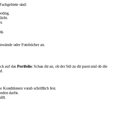
 Fachgebiete sind:
ooting.
icht.
r.
ng.
einwände oder Fotobücher an.
ick auf das
Portfolio
: Schau dir an, ob der Stil zu dir passt und ob die
f.
e Konditionen vorab schriftlich fest.
nden darfst.
lft.