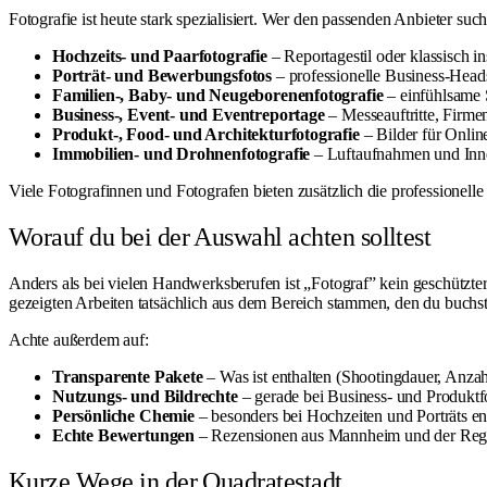
Fotografie ist heute stark spezialisiert. Wer den passenden Anbieter such
Hochzeits- und Paarfotografie
– Reportagestil oder klassisch i
Porträt- und Bewerbungsfotos
– professionelle Business-Heads
Familien-, Baby- und Neugeborenenfotografie
– einfühlsame 
Business-, Event- und Eventreportage
– Messeauftritte, Firme
Produkt-, Food- und Architekturfotografie
– Bilder für Onlin
Immobilien- und Drohnenfotografie
– Luftaufnahmen und Inne
Viele Fotografinnen und Fotografen bieten zusätzlich die professionel
Worauf du bei der Auswahl achten solltest
Anders als bei vielen Handwerksberufen ist „Fotograf” kein geschützter
gezeigten Arbeiten tatsächlich aus dem Bereich stammen, den du buchst
Achte außerdem auf:
Transparente Pakete
– Was ist enthalten (Shootingdauer, Anzahl
Nutzungs- und Bildrechte
– gerade bei Business- und Produktfot
Persönliche Chemie
– besonders bei Hochzeiten und Porträts en
Echte Bewertungen
– Rezensionen aus Mannheim und der Region
Kurze Wege in der Quadratestadt