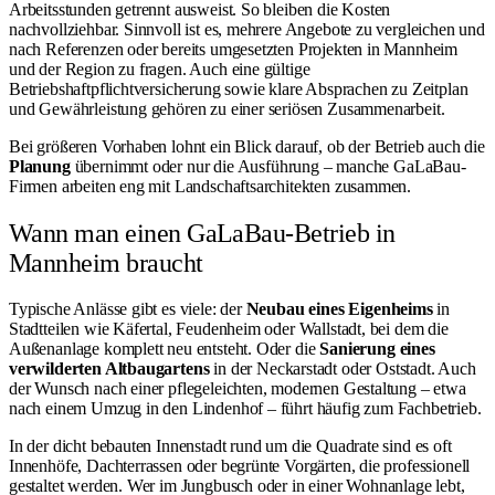
Arbeitsstunden getrennt ausweist. So bleiben die Kosten
nachvollziehbar. Sinnvoll ist es, mehrere Angebote zu vergleichen und
nach Referenzen oder bereits umgesetzten Projekten in Mannheim
und der Region zu fragen. Auch eine gültige
Betriebshaftpflichtversicherung sowie klare Absprachen zu Zeitplan
und Gewährleistung gehören zu einer seriösen Zusammenarbeit.
Bei größeren Vorhaben lohnt ein Blick darauf, ob der Betrieb auch die
Planung
übernimmt oder nur die Ausführung – manche GaLaBau-
Firmen arbeiten eng mit Landschaftsarchitekten zusammen.
Wann man einen GaLaBau-Betrieb in
Mannheim braucht
Typische Anlässe gibt es viele: der
Neubau eines Eigenheims
in
Stadtteilen wie Käfertal, Feudenheim oder Wallstadt, bei dem die
Außenanlage komplett neu entsteht. Oder die
Sanierung eines
verwilderten Altbaugartens
in der Neckarstadt oder Oststadt. Auch
der Wunsch nach einer pflegeleichten, modernen Gestaltung – etwa
nach einem Umzug in den Lindenhof – führt häufig zum Fachbetrieb.
In der dicht bebauten Innenstadt rund um die Quadrate sind es oft
Innenhöfe, Dachterrassen oder begrünte Vorgärten, die professionell
gestaltet werden. Wer im Jungbusch oder in einer Wohnanlage lebt,