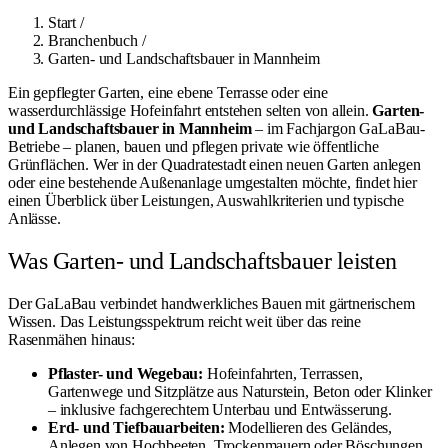
Start
/
Branchenbuch
/
Garten- und Landschaftsbauer in Mannheim
Ein gepflegter Garten, eine ebene Terrasse oder eine
wasserdurchlässige Hofeinfahrt entstehen selten von allein.
Garten-
und Landschaftsbauer in Mannheim
– im Fachjargon GaLaBau-
Betriebe – planen, bauen und pflegen private wie öffentliche
Grünflächen. Wer in der Quadratestadt einen neuen Garten anlegen
oder eine bestehende Außenanlage umgestalten möchte, findet hier
einen Überblick über Leistungen, Auswahlkriterien und typische
Anlässe.
Was Garten- und Landschaftsbauer leisten
Der GaLaBau verbindet handwerkliches Bauen mit gärtnerischem
Wissen. Das Leistungsspektrum reicht weit über das reine
Rasenmähen hinaus:
Pflaster- und Wegebau:
Hofeinfahrten, Terrassen,
Gartenwege und Sitzplätze aus Naturstein, Beton oder Klinker
– inklusive fachgerechtem Unterbau und Entwässerung.
Erd- und Tiefbauarbeiten:
Modellieren des Geländes,
Anlegen von Hochbeeten, Trockenmauern oder Böschungen.