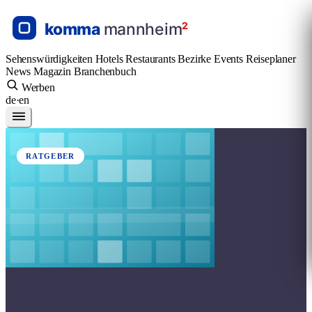
Sehenswürdigkeiten
Hotels
Restaurants
Bezirke
Events
Reiseplaner
News
Magazin
Branchenbuch
Werben
de
·
en
RATGEBER