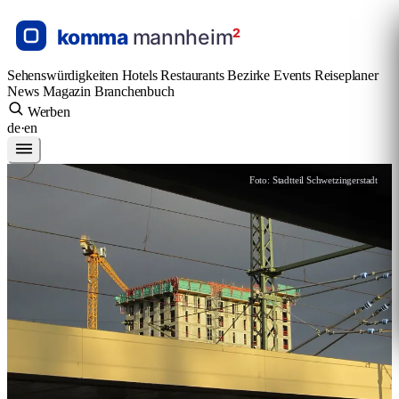
Sehenswürdigkeiten
Hotels
Restaurants
Bezirke
Events
Reiseplaner
News
Magazin
Branchenbuch
Werben
de
·
en
Foto: Stadtteil Schwetzingerstadt