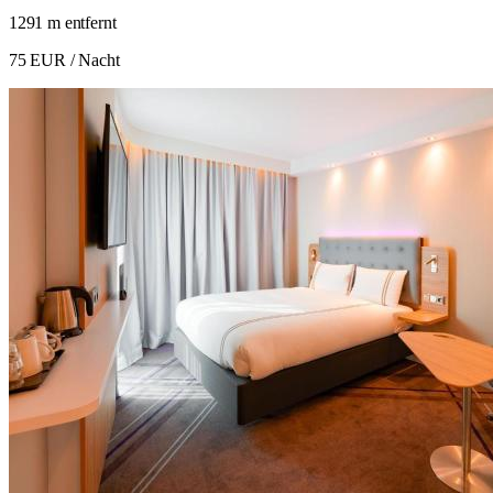
1291 m entfernt
75 EUR
/ Nacht