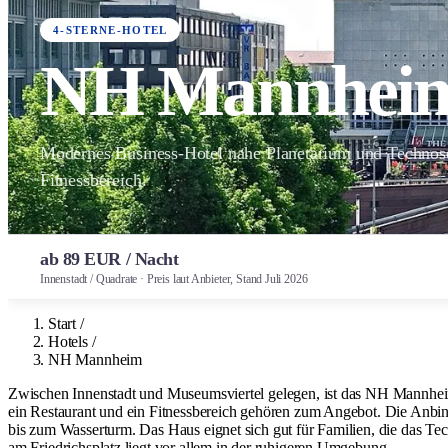
4-STERNE-HOTEL
NH Mannhei
Modernes Business-Hotel nahe Planetarium und Techno
Fitnessbereich.
ab 89 EUR / Nacht
Innenstadt / Quadrate · Preis laut Anbieter, Stand Juli 2026
Start
/
Hotels
/
NH Mannheim
Zwischen Innenstadt und Museumsviertel gelegen, ist das NH Mannheim
ein Restaurant und ein Fitnessbereich gehören zum Angebot. Die Anbindu
bis zum Wasserturm. Das Haus eignet sich gut für Familien, die das Te
am Friedrichsplatz liegt vor allem in der ruhigeren Umgebung.