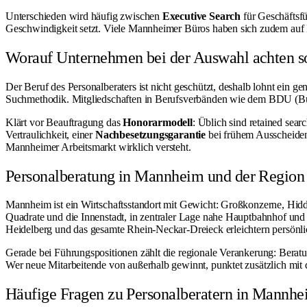
Unterschieden wird häufig zwischen
Executive Search
für Geschäftsf
Geschwindigkeit setzt. Viele Mannheimer Büros haben sich zudem auf Br
Worauf Unternehmen bei der Auswahl achten so
Der Beruf des Personalberaters ist nicht geschützt, deshalb lohnt ein g
Suchmethodik. Mitgliedschaften in Berufsverbänden wie dem BDU (Bund
Klärt vor Beauftragung das
Honorarmodell
: Üblich sind retained sea
Vertraulichkeit, einer
Nachbesetzungsgarantie
bei frühem Ausscheiden 
Mannheimer Arbeitsmarkt wirklich versteht.
Personalberatung in Mannheim und der Region
Mannheim ist ein Wirtschaftsstandort mit Gewicht: Großkonzerne, Hidde
Quadrate und die Innenstadt, in zentraler Lage nahe Hauptbahnhof und
Heidelberg und das gesamte Rhein-Neckar-Dreieck erleichtern persönli
Gerade bei Führungspositionen zählt die regionale Verankerung: Beratu
Wer neue Mitarbeitende von außerhalb gewinnt, punktet zusätzlich mit 
Häufige Fragen zu Personalberatern in Mannh