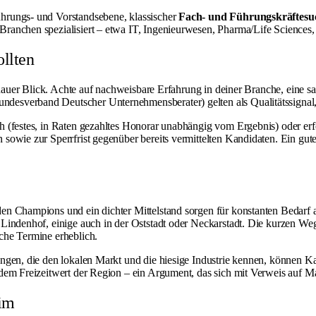
ührungs- und Vorstandsebene, klassischer
Fach- und Führungskräftesu
anchen spezialisiert – etwa IT, Ingenieurwesen, Pharma/Life Sciences, F
llten
enauer Blick. Achte auf nachweisbare Erfahrung in deiner Branche, eine s
esverband Deutscher Unternehmensberater) gelten als Qualitätssignal, w
rch (festes, in Raten gezahltes Honorar unabhängig vom Ergebnis) oder 
sowie zur Sperrfrist gegenüber bereits vermittelten Kandidaten. Ein gute
n Champions und ein dichter Mittelstand sorgen für konstanten Bedarf an
 Lindenhof, einige auch in der Oststadt oder Neckarstadt. Die kurzen W
che Termine erheblich.
ngen, die den lokalen Markt und die hiesige Industrie kennen, können Ka
dem Freizeitwert der Region – ein Argument, das sich mit Verweis auf
Ma
eim