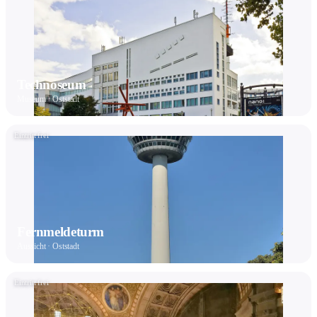
Technoseum
Museum · Oststadt
Eintritt frei
Fernmeldeturm
Aussicht · Oststadt
Eintritt frei