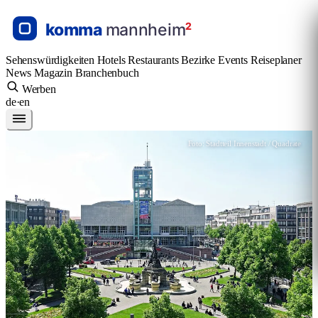
Sehenswürdigkeiten
Hotels
Restaurants
Bezirke
Events
Reiseplaner
News
Magazin
Branchenbuch
Werben
de
·
en
Foto: Stadtteil Innenstadt / Quadrate