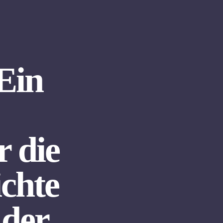
 Ein
r die
ichte
 der