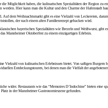
r die Möglichkeit haben, die kulinarischen Spezialitäten der Region zu e
n werden. Hier kann man die Kultur und den Charme der Hafenstadt hau
 Auf dem Weihnachtsmarkt gibt es eine Vielzahl von Leckereien, darunt
ststollen, der nach einem alten Familienrezept gebacken wird.
lassischen bayerischen Spezialitäten wie Brezeln und Weißwurst, gibt e
 das Mannheimer Oktoberfest zu einem einzigartigen Erlebnis.
ne Vielzahl von kulinarischen Erlebnissen bietet. Von saftigen Burgern b
viduellen Entdeckungstouren, bei denen man die Vielfalt der angebotene
 Küche wider. Restaurants wie das “Memoires D’Indochine” bieten eine 
en Platz in der Mannheimer Gastronomieszene gefunden.