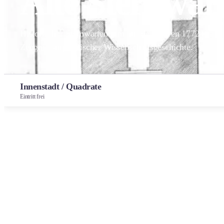
Alte Sternwar
Historischer Sternwartenturm aus den Jahren 1772 bis 17
Zeugnis kurpfälzischer Wissenschaftsgeschichte.
Innenstadt / Quadrate
Eintritt frei