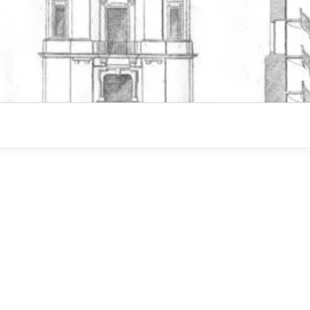
te
74, ein