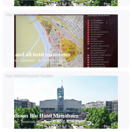
Foto: Stadtteil Lindenhof
me and all hotel mannheim
4 Sterne · Lindenhof · ab 105 EUR / Nacht
Foto: Stadtteil Innenstadt / Quadrate
Radisson Blu Hotel Mannheim
4 Sterne · Innenstadt / Quadrate · ab 109 EUR / Nacht