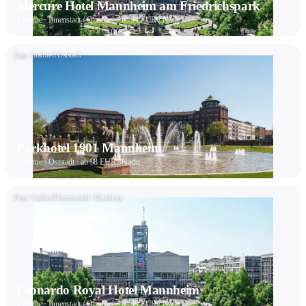
Mercure Hotel Mannheim am Friedrichspark
4 Sterne · Innenstadt / Quadrate · ab 94 EUR / Nacht
Foto: Stadtteil Oststadt
Parkhotel 1901 Mannheim
4 Sterne · Oststadt · ab 98 EUR / Nacht
Foto: Stadtteil Innenstadt / Quadrate
Leonardo Royal Hotel Mannheim
4 Sterne · Innenstadt / Quadrate · ab 99 EUR / Nacht